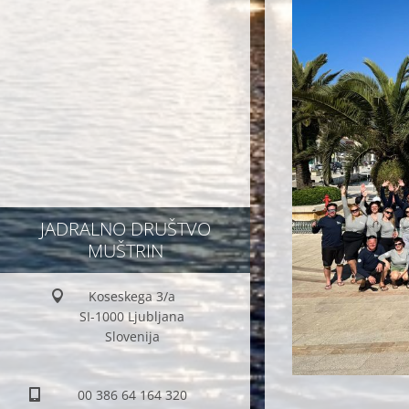
JADRALNO DRUŠTVO
MUŠTRIN
Koseskega 3/a
SI-1000 Ljubljana
Slovenija
00 386 64 164 320