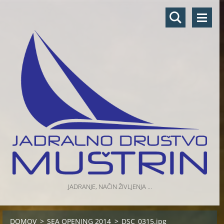
JADRANJE, NAČIN ŽIVLJENJA ...
DOMOV
>
SEA OPENING 2014
>
DSC_0315.jpg