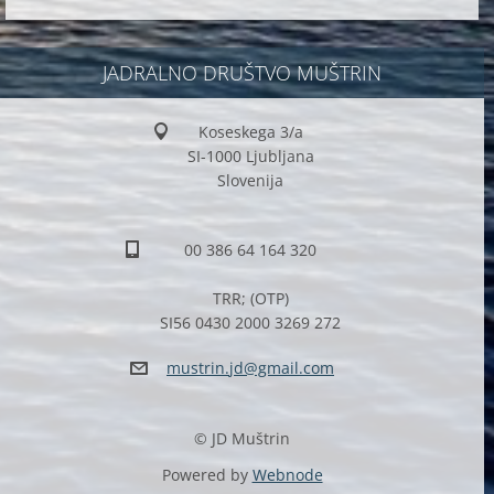
JADRALNO DRUŠTVO MUŠTRIN
Koseskega 3/a
SI-1000 Ljubljana
Slovenija
00 386 64 164 320
TRR; (OTP)
SI56 0430 2000 3269 272
mustrin.
jd@gmail
.com
© JD Muštrin
Powered by
Webnode