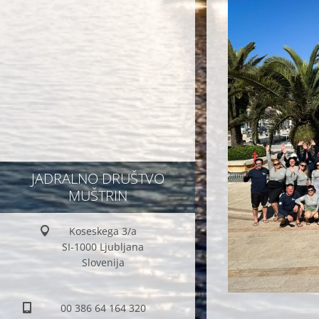
JADRALNO DRUŠTVO
MUŠTRIN
Koseskega 3/a
SI-1000 Ljubljana
Slovenija
00 386 64 164 320