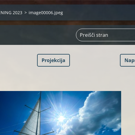
ENING 2023
>
image00006.jpeg
Projekcija
Nap