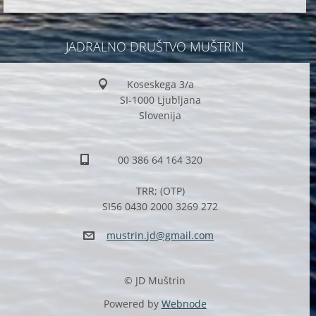
JADRALNO DRUŠTVO MUŠTRIN
Koseskega 3/a
SI-1000 Ljubljana
Slovenija
00 386 64 164 320
TRR; (OTP)
SI56 0430 2000 3269 272
mustrin.
jd@gmail
.com
© JD Muštrin
Powered by
Webnode