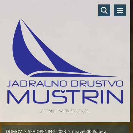
JADRANJE, NAČIN ŽIVLJENJA ...
DOMOV
>
SEA OPENING 2023
>
image00005.jpeg