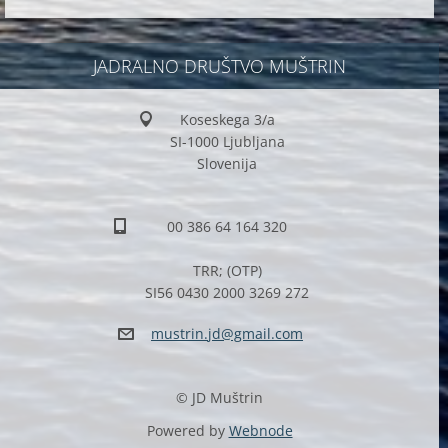
JADRALNO DRUŠTVO MUŠTRIN
Koseskega 3/a
SI-1000 Ljubljana
Slovenija
00 386 64 164 320
TRR; (OTP)
SI56 0430 2000 3269 272
mustrin.
jd@gmail
.com
© JD Muštrin
Powered by
Webnode