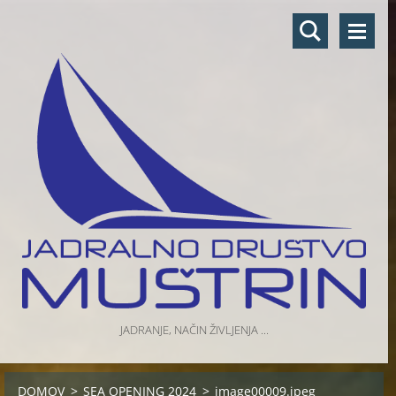
JADRANJE, NAČIN ŽIVLJENJA ...
DOMOV
>
SEA OPENING 2024
>
image00009.jpeg