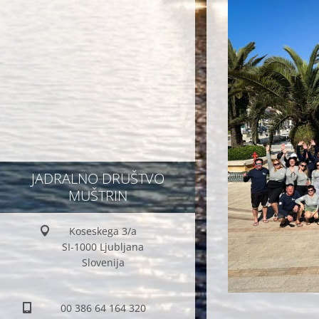
JADRALNO DRUŠTVO
MUŠTRIN
Koseskega 3/a
SI-1000 Ljubljana
Slovenija
00 386 64 164 320