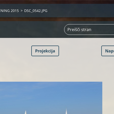
ENING 2015
>
DSC_0542.JPG
Projekcija
Nap