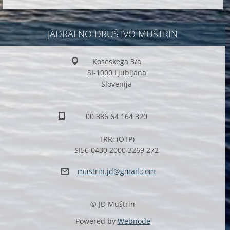
JADRALNO DRUŠTVO MUŠTRIN
Koseskega 3/a
SI-1000 Ljubljana
Slovenija
00 386 64 164 320
TRR; (OTP)
SI56 0430 2000 3269 272
mustrin.
jd@gmail
.com
© JD Muštrin
Powered by
Webnode