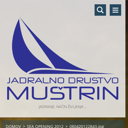
JADRANJE, NAČIN ŽIVLJENJA ...
DOMOV
>
SEA OPENING 2012
>
080420122843.jpg