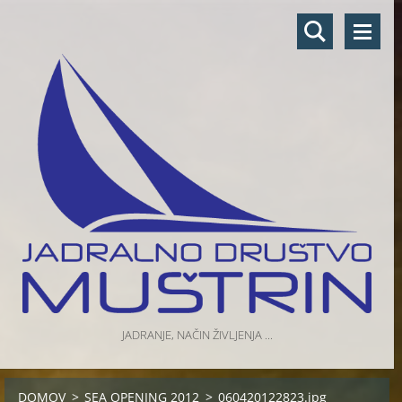
JADRANJE, NAČIN ŽIVLJENJA ...
DOMOV
>
SEA OPENING 2012
>
060420122823.jpg