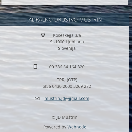
JADRALNO DRUŠTVO MUŠTRIN
Koseskega 3/a
SI-1000 Ljubljana
Slovenija
00 386 64 164 320
TRR; (OTP)
SI56 0430 2000 3269 272
mustrin.
jd@gmail
.com
© JD Muštrin
Powered by
Webnode