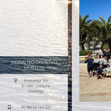
JADRALNO DRUŠTVO
MUŠTRIN
Koseskega 3/a
SI-1000 Ljubljana
Slovenija
00 386 64 164 320