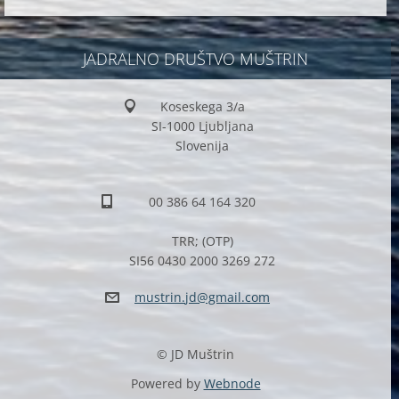
JADRALNO DRUŠTVO MUŠTRIN
Koseskega 3/a
SI-1000 Ljubljana
Slovenija
00 386 64 164 320
TRR; (OTP)
SI56 0430 2000 3269 272
mustrin.
jd@gmail
.com
© JD Muštrin
Powered by
Webnode