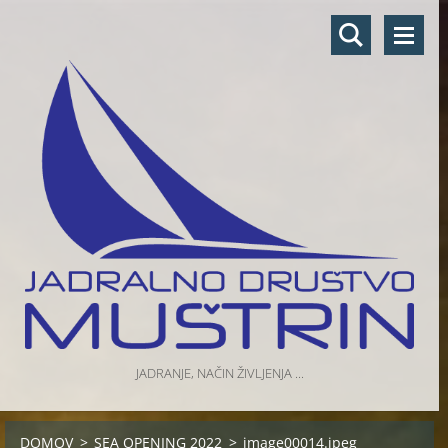
JADRANJE, NAČIN ŽIVLJENJA ...
DOMOV
>
SEA OPENING 2022
>
image00014.jpeg