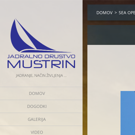
DOMOV
>
SEA OP
JADRANJE, NAČIN ŽIVLJENJA ...
DOMOV
DOGODKI
GALERIJA
VIDEO