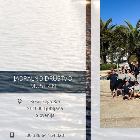
JADRALNO DRUŠTVO
MUŠTRIN
Koseskega 3/a
SI-1000 Ljubljana
Slovenija
00 386 64 164 320