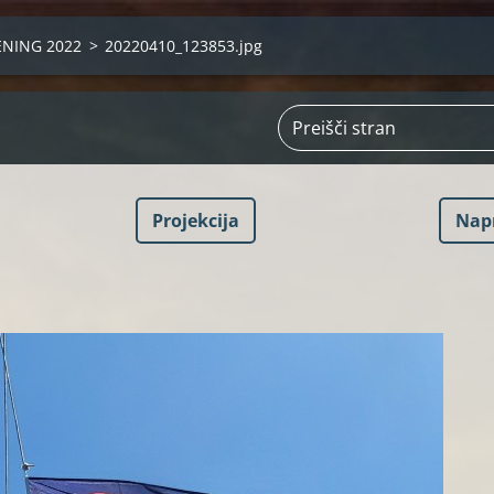
ENING 2022
>
20220410_123853.jpg
Projekcija
Nap