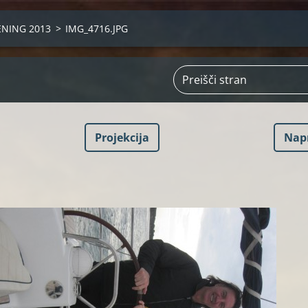
ENING 2013
>
IMG_4716.JPG
Projekcija
Nap