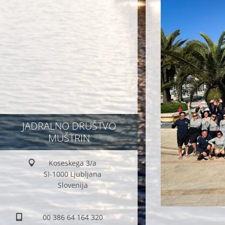
JADRALNO DRUŠTVO
MUŠTRIN
Koseskega 3/a
SI-1000 Ljubljana
Slovenija
00 386 64 164 320