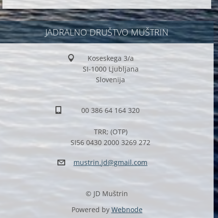
JADRALNO DRUŠTVO MUŠTRIN
Koseskega 3/a
SI-1000 Ljubljana
Slovenija
00 386 64 164 320
TRR; (OTP)
SI56 0430 2000 3269 272
mustrin.
jd@gmail
.com
© JD Muštrin
Powered by
Webnode