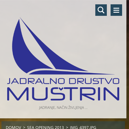
JADRANJE, NAČIN ŽIVLJENJA ...
DOMOV
>
SEA OPENING 2013
>
IMG_4397.JPG