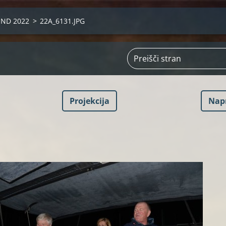
END 2022
>
22A_6131.JPG
Projekcija
Nap