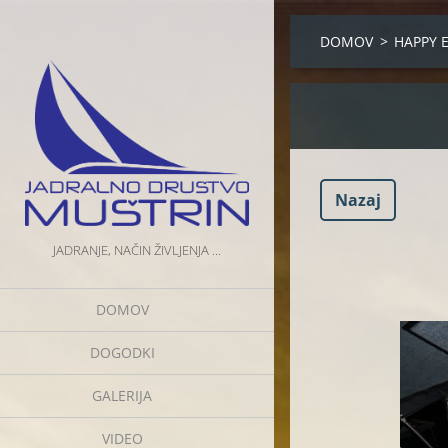
DOMOV
>
HAPPY 
Nazaj
JADRANJE, NAČIN ŽIVLJENJA ...
DOMOV
DOGODKI
GALERIJA
VIDEO