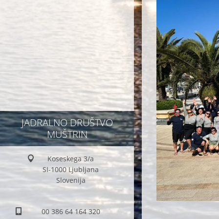
JADRALNO DRUŠTVO
MUŠTRIN
Koseskega 3/a
SI-1000 Ljubljana
Slovenija
00 386 64 164 320